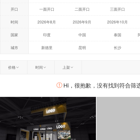
开口
一面开口
二面开口
三面开口
时间
2026年8月
2026年9月
2026年10月
2027年5月
2027年6月
2027年7月
国家
印度
中国
泰国
荷兰
美国
澳大利亚
城市
新德里
昆明
长沙
温州
扬州
曼谷
价格
时间
上架
柏林
莫斯科
鹿特丹
Hi，很抱歉，没有找到符合筛