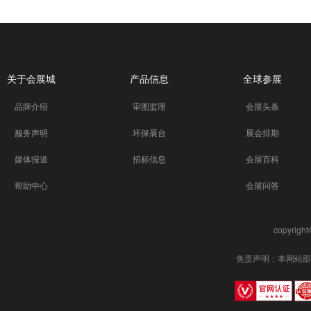
关于会展城
产品信息
全球参展
品牌介绍
审图监理
会展头条
服务声明
环保展台
展会排期
媒体报道
招标信息
会展百科
帮助中心
会展问答
copyrigh
免责声明：本网站部