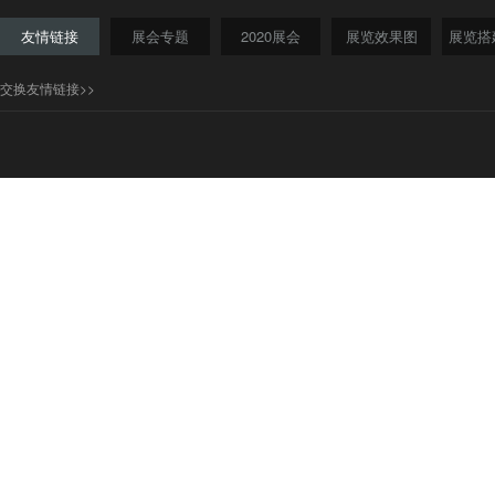
友情链接
展会专题
2020展会
展览效果图
展览搭
交换友情链接>>