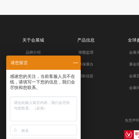
关于会展城
产品信息
全球
品牌介绍
审图监理
会展
请您留言
服务声明
环保展台
展会
媒体报道
招标信息
会展
感谢您的关注，当前客服人员不在
线，请填写一下您的信息，我们会
帮助中心
会展
尽快和您联系。
免责声