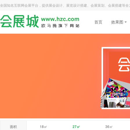
全国知名互联网会展平台，提供展会设计、展览设计搭建、会展策划、会展搭建等全
首页
效果图
面积
18㎡
27㎡
36㎡