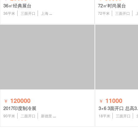
36㎡经典展台
72㎡时尚展台
36平米
三面开口
上海
...
72平米
三面开口
120000
11000
￥
￥
2017印度制冷展
3×6 3面开口 总高3
90平米
二面开口
新德里
...
18平米
三面开口