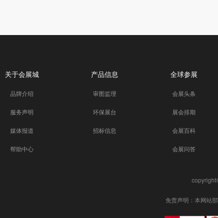
关于会展城
产品信息
全球参展
品牌介绍
审图监理
会展头条
服务声明
环保展台
展会排期
媒体报道
招标信息
会展百科
帮助中心
会展问答
copyrigh
免责声明：本网站部