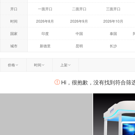
开口
一面开口
二面开口
三面开口
时间
2026年8月
2026年9月
2026年10月
2027年5月
2027年6月
2027年7月
国家
印度
中国
泰国
荷兰
美国
澳大利亚
城市
新德里
昆明
长沙
温州
扬州
曼谷
价格
时间
上架
柏林
莫斯科
鹿特丹
Hi，很抱歉，没有找到符合筛