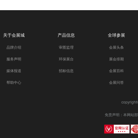
关于会展城
产品信息
全球参展
品牌介绍
审图监理
会展头条
服务声明
环保展台
展会排期
媒体报道
招标信息
会展百科
帮助中心
会展问答
copyrigh
免责声明：本网站部