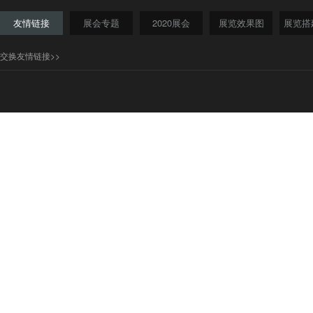
友情链接
展会专题
2020展会
展览效果图
展览搭
交换友情链接>>