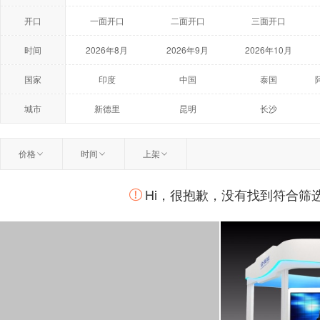
开口
一面开口
二面开口
三面开口
时间
2026年8月
2026年9月
2026年10月
2027年5月
2027年6月
2027年7月
国家
印度
中国
泰国
荷兰
美国
澳大利亚
城市
新德里
昆明
长沙
温州
扬州
曼谷
价格
时间
上架
柏林
莫斯科
鹿特丹
Hi，很抱歉，没有找到符合筛