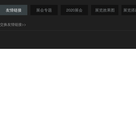
友情链接
展会专题
2020展会
展览效果图
展览搭
交换友情链接>>