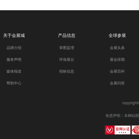
关于会展城
产品信息
全球参展
品牌介绍
审图监理
会展头条
服务声明
环保展台
展会排期
媒体报道
招标信息
会展百科
帮助中心
会展问答
copyrigh
免责声明：本网站部