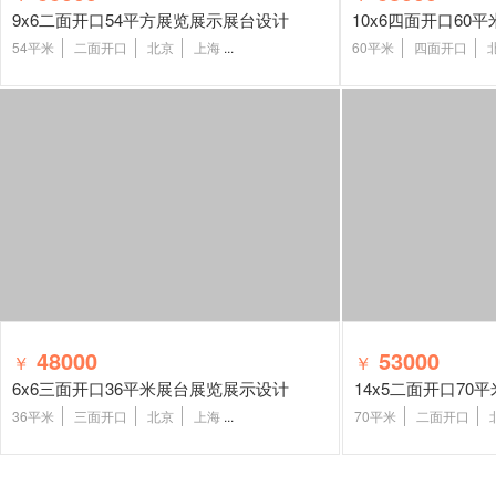
9x6二面开口54平方展览展示展台设计
10x6四面开口60
54平米
二面开口
北京
上海
...
60平米
四面开口
48000
53000
￥
￥
6x6三面开口36平米展台展览展示设计
14x5二面开口7
36平米
三面开口
北京
上海
...
70平米
二面开口