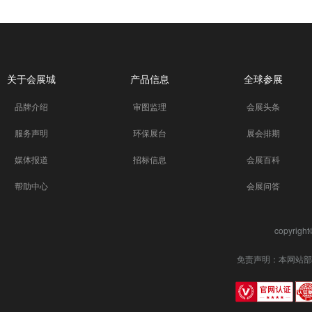
关于会展城
产品信息
全球参展
品牌介绍
审图监理
会展头条
服务声明
环保展台
展会排期
媒体报道
招标信息
会展百科
帮助中心
会展问答
copyrigh
免责声明：本网站部