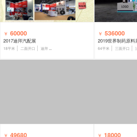
60000
536000
￥
￥
2017迪拜汽配展
18平米
二面开口
迪拜
...
64平米
三面开口
49680
18000
￥
￥