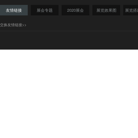
友情链接
展会专题
2020展会
展览效果图
展览搭
交换友情链接>>