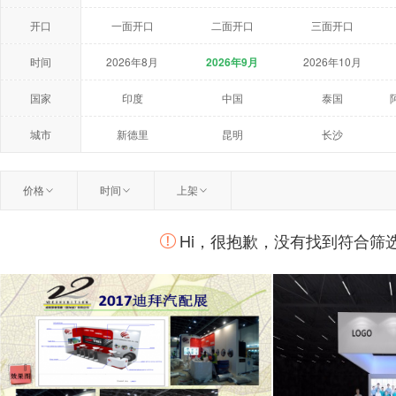
开口
一面开口
二面开口
三面开口
时间
2026年8月
2026年9月
2026年10月
2027年5月
2027年6月
2027年7月
国家
印度
中国
泰国
荷兰
美国
澳大利亚
城市
新德里
昆明
长沙
温州
扬州
曼谷
价格
时间
上架
柏林
莫斯科
鹿特丹
Hi，很抱歉，没有找到符合筛