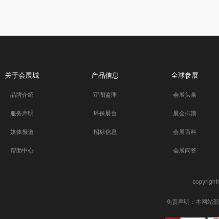
关于会展城
产品信息
全球参展
品牌介绍
审图监理
会展头条
服务声明
环保展台
展会排期
媒体报道
招标信息
会展百科
帮助中心
会展问答
copyrigh
免责声明：本网站部