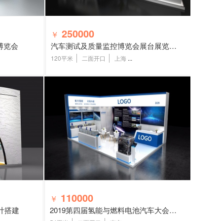
250000
￥
博览会
汽车测试及质量监控博览会展台展览展示设计
120平米
二面开口
上海
...
110000
￥
计搭建
2019第四届氢能与燃料电池汽车大会展台设计搭建