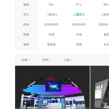
面积
18㎡
27㎡
36
开口
一面开口
二面开口
三面
时间
2026年8月
2026年9月
2026年
2027年5月
2027年6月
2027
国家
印度
中国
泰
荷兰
美国
澳大
城市
新德里
昆明
长
温州
扬州
曼
价格
时间
上架
柏林
莫斯科
鹿特