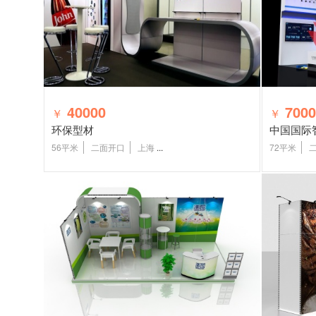
40000
7000
￥
￥
环保型材
中国国际
56平米
二面开口
上海
...
72平米