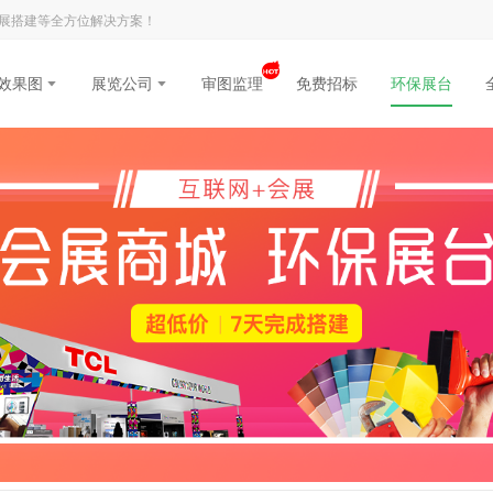
展搭建等全方位解决方案！
效果图
展览公司
审图监理
免费招标
环保展台