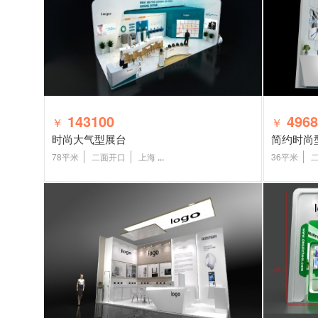
143100
4968
￥
￥
时尚大气型展台
简约时尚
78平米
二面开口
上海
...
36平米