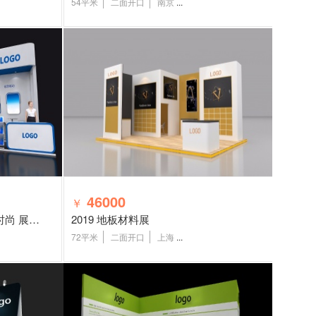
54平米
二面开口
南京
...
46000
￥
第十八届中国国际消防展 简约时尚 展台搭建设计
2019 地板材料展
72平米
二面开口
上海
...