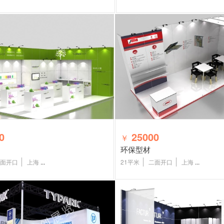
0
25000
￥
环保型材
面开口
上海
...
21平米
二面开口
上海
...