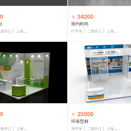
0
34200
￥
台
简约时尚
二面开口
上海
...
27平米
二面开口
上海
...
0
25000
￥
环保型材
二面开口
上海
...
36平米
二面开口
上海
...