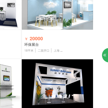
20000
￥
环保展台
18平米
二面开口
上海
...