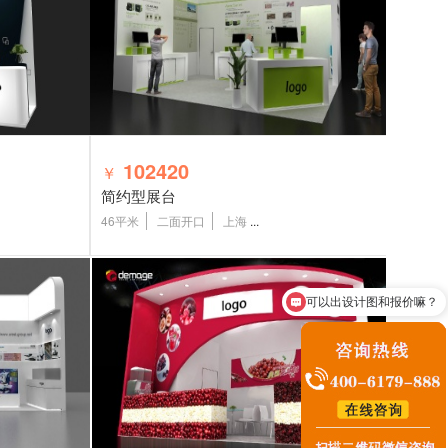
102420
￥
简约型展台
46平米
二面开口
上海
...
展台搭建怎么收费？