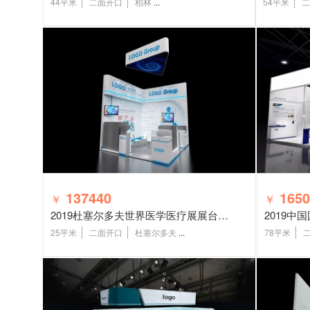
44平米
二面开口
柏林
...
54平米
二
137440
1650
￥
￥
2019杜塞尔多夫世界医学医疗展展台设计搭建
25平米
二面开口
杜塞尔多夫
...
78平米