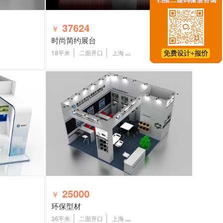
37624
￥
时尚简约展台
18平米
二面开口
上海
...
25000
￥
环保型材
36平米
二面开口
上海
...