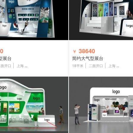
0
38640
￥
型展台
简约大气型展台
二面开口
上海
...
18平米
二面开口
上海
...