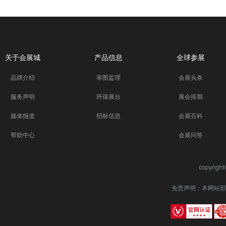
关于会展城
产品信息
全球参展
品牌介绍
审图监理
会展头条
服务声明
环保展台
展会排期
媒体报道
招标信息
会展百科
帮助中心
会展问答
copyrigh
免责声明：本网站部