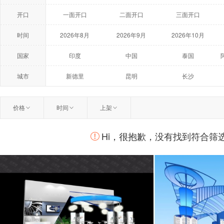
开口
一面开口
二面开口
三面开口
时间
2026年8月
2026年9月
2026年10月
2027年5月
2027年6月
2027年7月
国家
印度
中国
泰国
荷兰
美国
澳大利亚
城市
新德里
昆明
长沙
温州
扬州
曼谷
价格
时间
上架
柏林
莫斯科
鹿特丹
Hi，很抱歉，没有找到符合筛