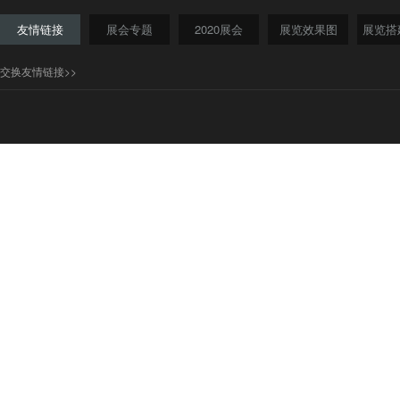
友情链接
展会专题
2020展会
展览效果图
展览搭
交换友情链接>>