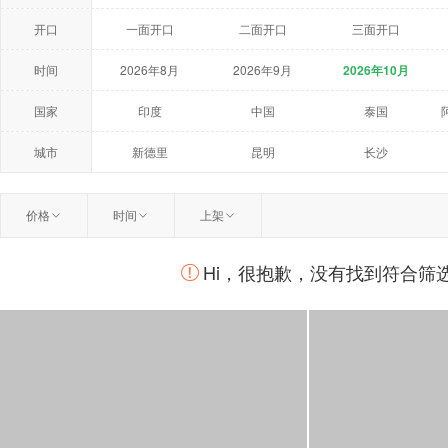
开口
一面开口
二面开口
三面开口
时间
2026年8月
2026年9月
2026年10月
2027年5月
2027年6月
2027年7月
国家
印度
中国
泰国
荷兰
美国
澳大利亚
城市
新德里
昆明
长沙
温州
扬州
曼谷
价格
时间
上架
柏林
莫斯科
鹿特丹
Hi，很抱歉，没有找到符合筛