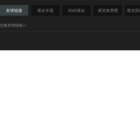
友情链接
展会专题
2020展会
展览效果图
展览搭
交换友情链接>>