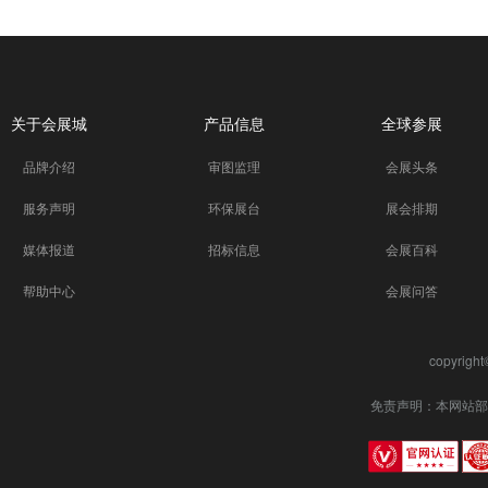
关于会展城
产品信息
全球参展
品牌介绍
审图监理
会展头条
服务声明
环保展台
展会排期
媒体报道
招标信息
会展百科
帮助中心
会展问答
copyrigh
免责声明：本网站部