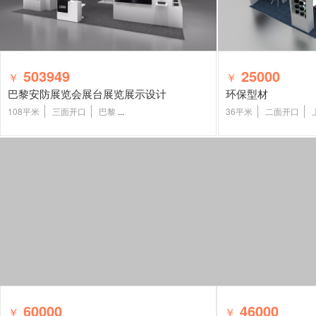
503949
25000
￥
￥
巴黎安防展览会展台展览展示设计
环保型材
108平米
三面开口
巴黎
...
36平米
二面开口
60000
46000
￥
￥