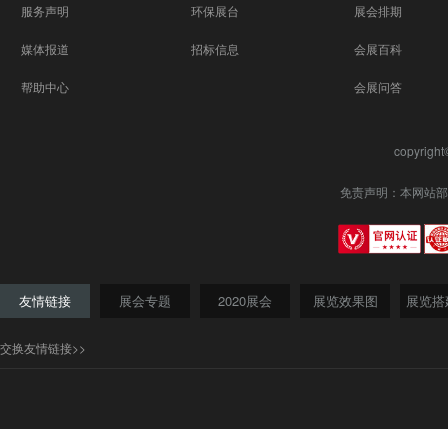
服务声明
环保展台
展会排期
媒体报道
招标信息
会展百科
帮助中心
会展问答
copyrigh
免责声明：本网站部
友情链接
展会专题
2020展会
展览效果图
展览搭
交换友情链接>>