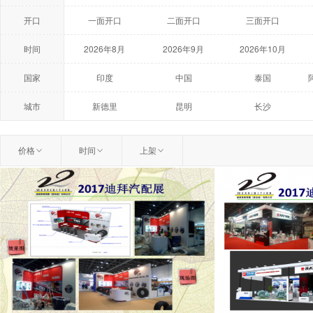
开口
一面开口
二面开口
三面开口
时间
2026年8月
2026年9月
2026年10月
2027年5月
2027年6月
2027年7月
国家
印度
中国
泰国
荷兰
美国
澳大利亚
城市
新德里
昆明
长沙
温州
扬州
曼谷
价格
时间
上架
柏林
莫斯科
鹿特丹