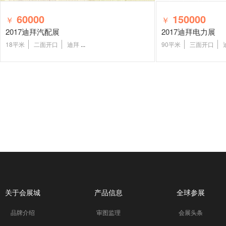
60000
150000
￥
￥
2017迪拜汽配展
2017迪拜电力展
18平米
二面开口
迪拜
...
90平米
三面开口
关于会展城
产品信息
全球参展
品牌介绍
审图监理
会展头条