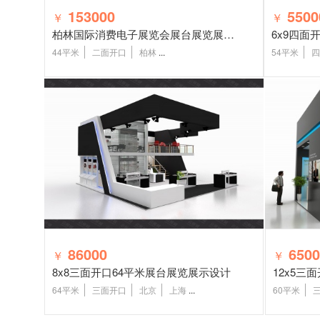
153000
5500
￥
￥
柏林国际消费电子展览会展台展览展示设计
6x9四面
44平米
二面开口
柏林
...
54平米
四
86000
6500
￥
￥
8x8三面开口64平米展台展览展示设计
12x5三
64平米
三面开口
北京
上海
...
60平米