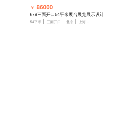
86000
￥
6x9三面开口54平米展台展览展示设计
54平米
三面开口
北京
上海
...