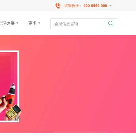
咨询热线：
400-6569-000
全球参展
更多