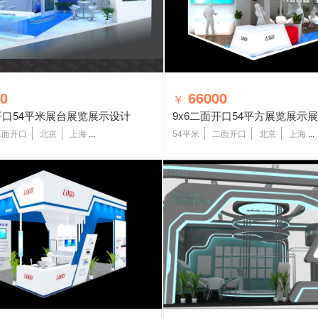
0
66000
￥
开口54平米展台展览展示设计
9x6二面开口54平方展览展示
二面开口
北京
上海
...
54平米
二面开口
北京
上海
...