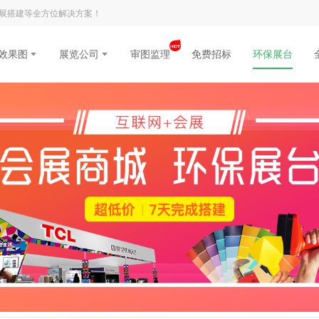
展搭建等全方位解决方案！
效果图
展览公司
审图监理
免费招标
环保展台