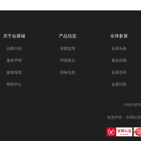
关于会展城
产品信息
全球参展
品牌介绍
审图监理
会展头条
服务声明
环保展台
展会排期
媒体报道
招标信息
会展百科
帮助中心
会展问答
copyrigh
免责声明：本网站部