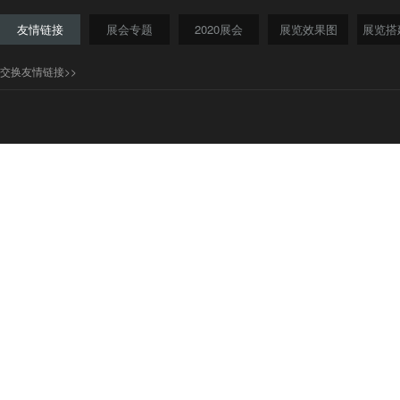
友情链接
展会专题
2020展会
展览效果图
展览搭
交换友情链接>>