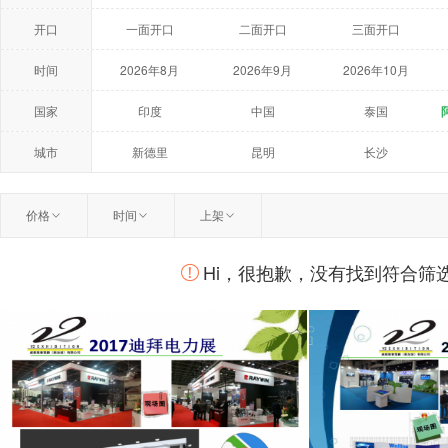
开口
一面开口
二面开口
三面开口
时间
2026年8月
2026年9月
2026年10月
2027年5月
2027年6月
2027年7月
国家
印度
中国
泰国
荷兰
美国
澳大利亚
城市
新德里
昆明
长沙
温州
扬州
曼谷
价格
时间
上架
柏林
莫斯科
鹿特丹
Hi，很抱歉，没有找到符合筛