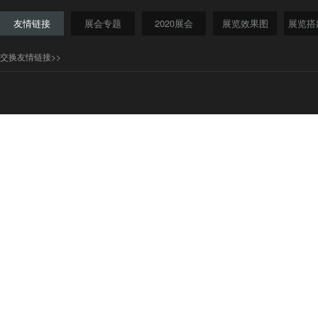
友情链接
展会专题
2020展会
展览效果图
展览搭
交换友情链接>>