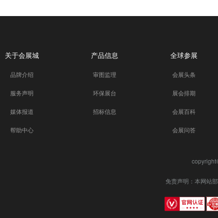
关于会展城
产品信息
全球参展
品牌介绍
审图监理
会展头条
服务声明
环保展台
展会排期
媒体报道
招标信息
会展百科
帮助中心
会展问答
copyrigh
免责声明：本网站部