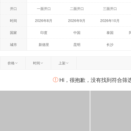
开口
一面开口
二面开口
三面开口
时间
2026年8月
2026年9月
2026年10月
2027年5月
2027年6月
2027年7月
国家
印度
中国
泰国
荷兰
美国
澳大利亚
城市
新德里
昆明
长沙
温州
扬州
曼谷
价格
时间
上架
柏林
莫斯科
鹿特丹
Hi，很抱歉，没有找到符合筛