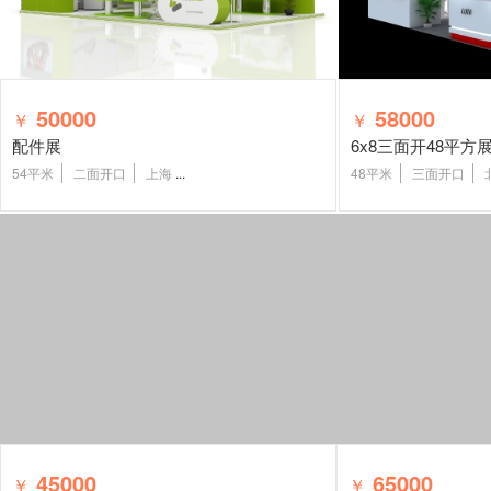
50000
58000
￥
￥
配件展
6x8三面开48平方
54平米
二面开口
上海
...
48平米
三面开口
45000
65000
￥
￥