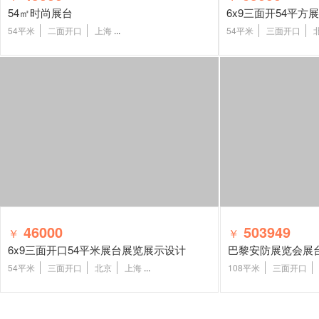
54㎡时尚展台
6x9三面开54平
54平米
二面开口
上海
...
54平米
三面开口
46000
503949
￥
￥
6x9三面开口54平米展台展览展示设计
巴黎安防展览会展
54平米
三面开口
北京
上海
...
108平米
三面开口