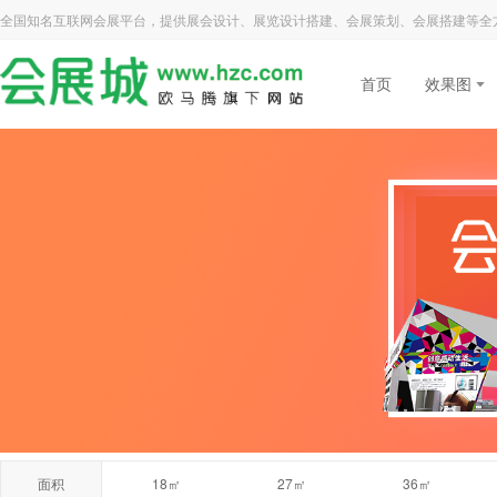
全国知名互联网会展平台，提供展会设计、展览设计搭建、会展策划、会展搭建等全
首页
效果图
面积
18㎡
27㎡
36㎡