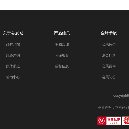
关于会展城
产品信息
全球参展
品牌介绍
审图监理
会展头条
服务声明
环保展台
展会排期
媒体报道
招标信息
会展百科
帮助中心
会展问答
copyrigh
免责声明：本网站部