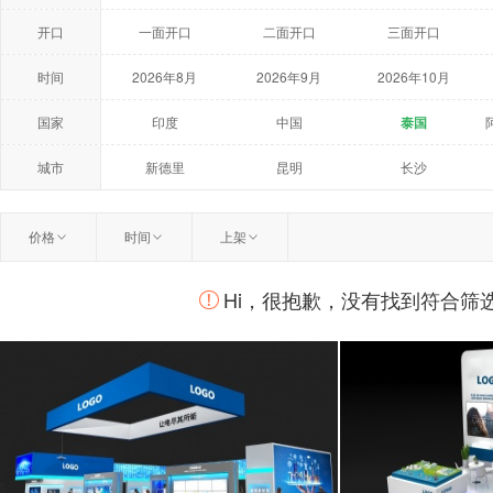
开口
一面开口
二面开口
三面开口
时间
2026年8月
2026年9月
2026年10月
2027年5月
2027年6月
2027年7月
国家
印度
中国
泰国
荷兰
美国
澳大利亚
城市
新德里
昆明
长沙
温州
扬州
曼谷
价格
时间
上架
柏林
莫斯科
鹿特丹
Hi，很抱歉，没有找到符合筛