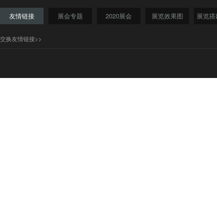
友情链接
展会专题
2020展会
展览效果图
展览搭
交换友情链接>>