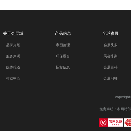
关于会展城
产品信息
全球参展
品牌介绍
审图监理
会展头条
服务声明
环保展台
展会排期
媒体报道
招标信息
会展百科
帮助中心
会展问答
copyrigh
免责声明：本网站部