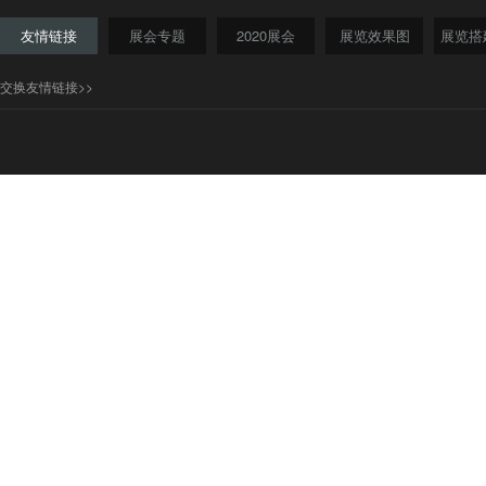
友情链接
展会专题
2020展会
展览效果图
展览搭
交换友情链接>>