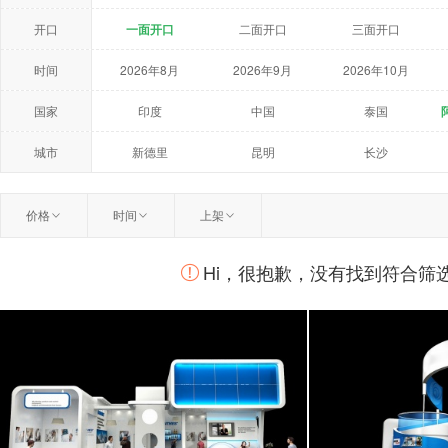
开口
一面开口
二面开口
三面开口
时间
2026年8月
2026年9月
2026年10月
2027年5月
2027年6月
2027年7月
国家
印度
中国
泰国
荷兰
美国
澳大利亚
城市
新德里
昆明
长沙
温州
扬州
曼谷
价格
时间
上架
柏林
莫斯科
鹿特丹
Hi，很抱歉，没有找到符合筛