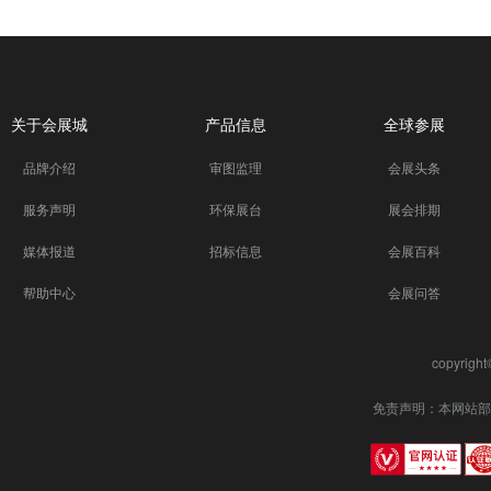
关于会展城
产品信息
全球参展
品牌介绍
审图监理
会展头条
服务声明
环保展台
展会排期
媒体报道
招标信息
会展百科
帮助中心
会展问答
copyrigh
免责声明：本网站部