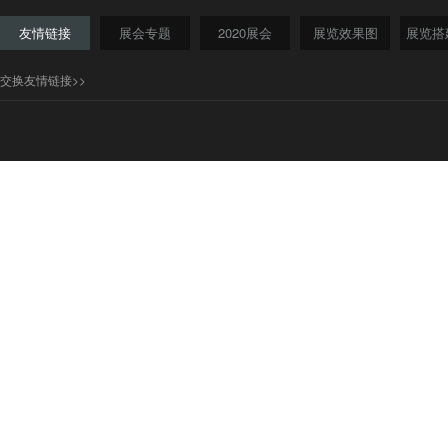
友情链接
展会专题
2020展会
展览效果图
展览搭
交换友情链接>>