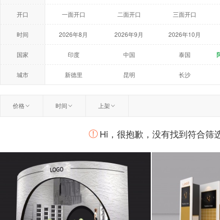
开口
一面开口
二面开口
三面开口
时间
2026年8月
2026年9月
2026年10月
2027年5月
2027年6月
2027年7月
国家
印度
中国
泰国
荷兰
美国
澳大利亚
城市
新德里
昆明
长沙
温州
扬州
曼谷
价格
时间
上架
柏林
莫斯科
鹿特丹
Hi，很抱歉，没有找到符合筛