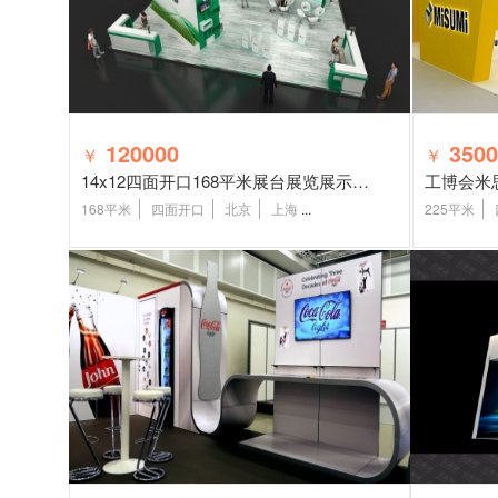
120000
3500
￥
￥
14x12四面开口168平米展台展览展示设计
工博会米
168平米
四面开口
北京
上海
...
225平米