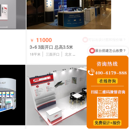
11000
￥
3×6 3面开口 总高3.5米
展台搭建怎么收费？
18平米
三面开口
北京
...