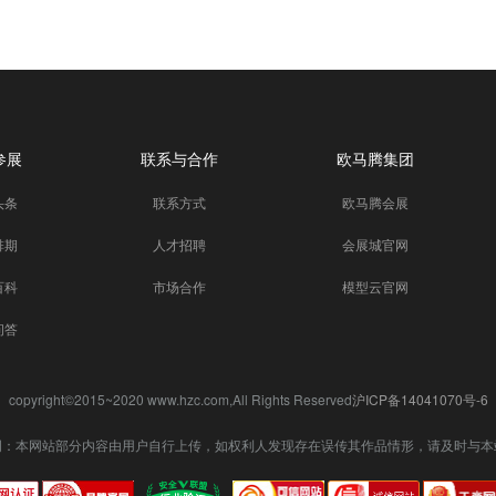
参展
联系与合作
欧马腾集团
头条
联系方式
欧马腾会展
排期
人才招聘
会展城官网
百科
市场合作
模型云官网
问答
copyright©2015~2020 www.hzc.com,All Rights Reserved
沪ICP备14041070号-6
明：本网站部分内容由用户自行上传，如权利人发现存在误传其作品情形，请及时与本