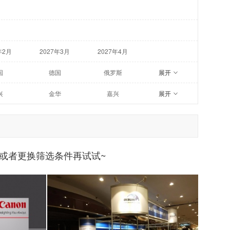
年2月
2027年3月
2027年4月
国
德国
俄罗斯
展开
兴
金华
嘉兴
展开
黎
法兰克福
杜塞尔多夫
或者更换筛选条件再试试~