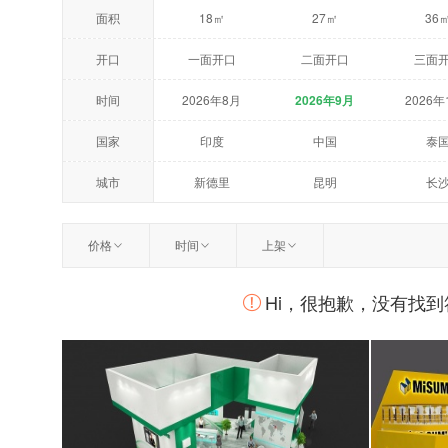
面积
18㎡
27㎡
36
开口
一面开口
二面开口
三面
时间
2026年8月
2026年9月
2026年
2027年5月
2027年6月
2027
国家
印度
中国
泰
荷兰
美国
澳大
城市
新德里
昆明
长
温州
扬州
曼
价格
时间
上架
柏林
莫斯科
鹿特
Hi，很抱歉，没有找