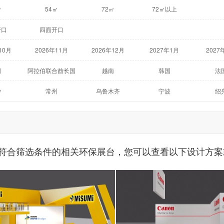
㎡
54㎡
72㎡
72㎡以上
开口
四面开口
10月
2026年11月
2026年12月
2027年1月
2027
年7月
国
阿拉伯联合酋长国
越南
韩国
法
利亚
南非
沙
常州
乌鲁木齐
宁波
绍
谷
迪拜
河内
釜山
巴
丹
阿姆斯特丹
墨尔本
约翰内斯堡
到符合筛选条件的相关环保展台，您可以查看以下设计方案