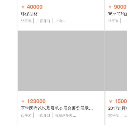
40000
9000
￥
￥
环保型材
36㎡简约
56平米
二面开口
上海
...
36平米
一
123000
1500
￥
￥
医学医疗论坛及展览会展台展览展示设计
2017迪
25平米
一面开口
杜塞尔多夫
...
90平米