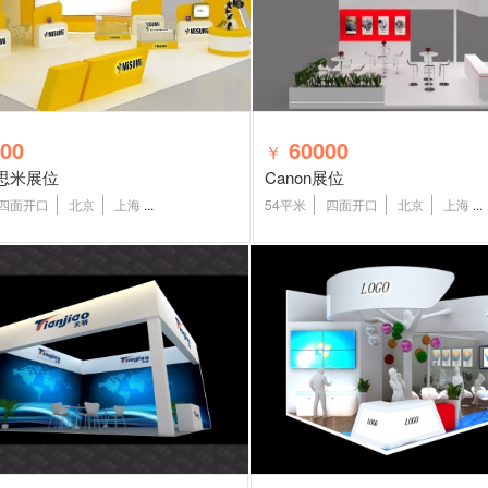
00
60000
￥
思米展位
Canon展位
四面开口
北京
上海
...
54平米
四面开口
北京
上海
...