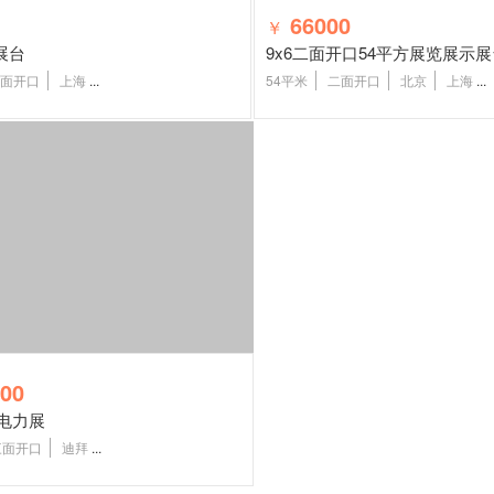
66000
￥
展台
9x6二面开口54平方展览展示
面开口
上海
...
54平米
二面开口
北京
上海
...
00
拜电力展
三面开口
迪拜
...