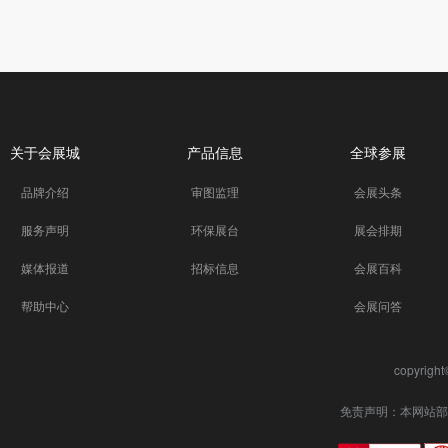
关于会展城
产品信息
全球参展
品牌介绍
审图监理
会展头条
服务声明
环保展台
展会排期
媒体报道
招标信息
会展百科
帮助中心
会展问答
copyrigh
免责声明：本网站部