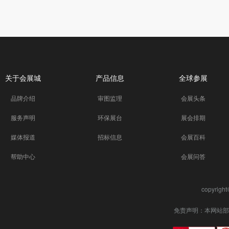
关于会展城
产品信息
全球参展
品牌介绍
审图监理
会展头条
服务声明
环保展台
展会排期
媒体报道
招标信息
会展百科
帮助中心
会展问答
copyrigh
免责声明：本网站部